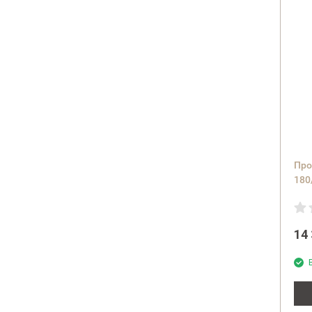
Про
180
DeL
тем
14