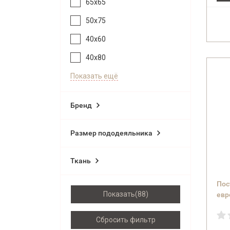
65x65
50x75
40x60
40x80
Показать ещё
Бренд
Размер пододеяльника
Ткань
Пос
Показать
евр
(co
Сбросить фильтр