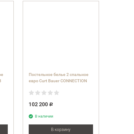
ое
Постельное белье 2 спальное
8
евро Curt Bauer CONNECTION
т
9020 (col.0199 silverblue)
102 200
Р
В наличии
В корзину