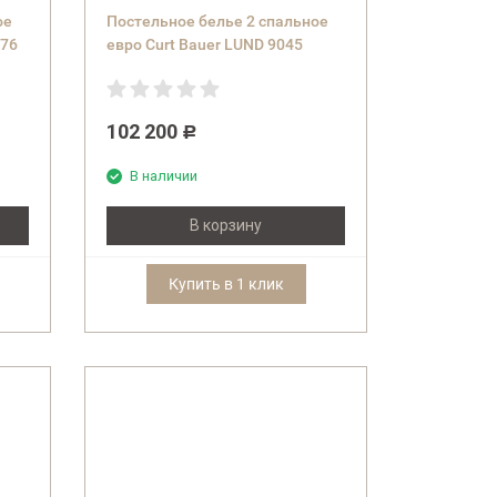
ое
Постельное белье 2 спальное
476
евро Curt Bauer LUND 9045
тое
(col.0263 kaschmir) молочное
102 200
Р
В наличии
В корзину
Купить в 1 клик