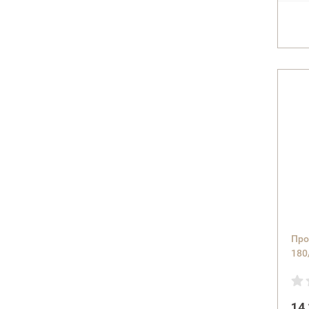
Про
180
DeL
бир
14