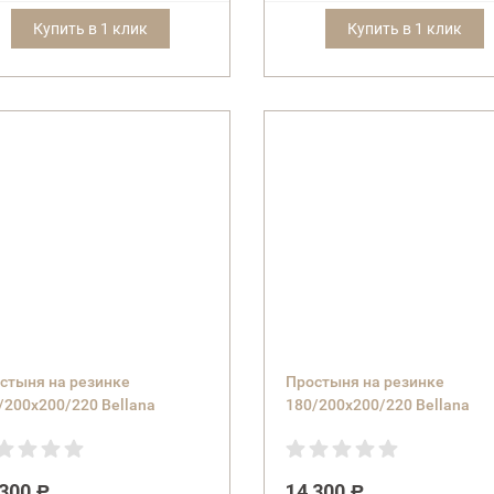
Купить в 1 клик
Купить в 1 клик
стыня на резинке
Простыня на резинке
/200х200/220 Bellana
180/200х200/220 Bellana
uxe J57 BL цвет 405 azur
DeLuxe J57 BL цвет 524 pear
юзовый
бледно-розовый
 300
14 300
Р
Р