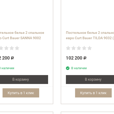
тельное белье 2 спальное
Постельное белье 2 спальн
о Curt Bauer SANNA 9002
евро Curt Bauer TILDA 9032 (
.0175 bleu)
0203 ozean) синее
2 200
102 200
Р
Р
В наличии
В наличии
В корзину
В корзину
Купить в 1 клик
Купить в 1 клик