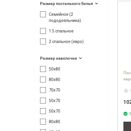
Размер постельного белья
Семейное (2
пододеяльника)
1.5 спальное
2 спальное (евро)
Размер наволочки
50х80
Пос
евр
80х80
(co
70х70
50х70
10
50x70
80x80