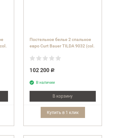
ое
Постельное белье 2 спальное
col.
евро Curt Bauer TILDA 9032 (col.
0234 ruby) бордовое
102 200
Р
В наличии
В корзину
Купить в 1 клик