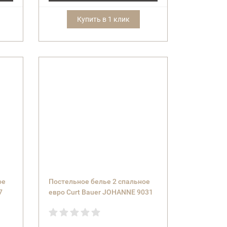
Купить в 1 клик
ое
Постельное белье 2 спальное
7
евро Curt Bauer JOHANNE 9031
(col.1134 winterside) синее