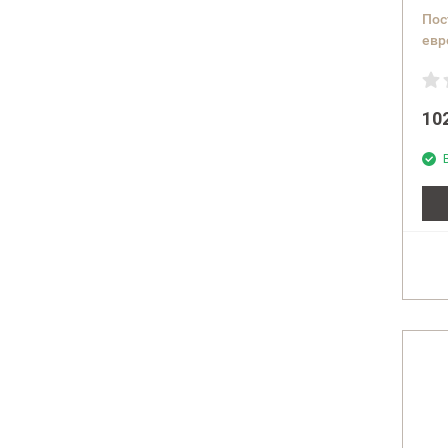
Пос
евр
(col
10