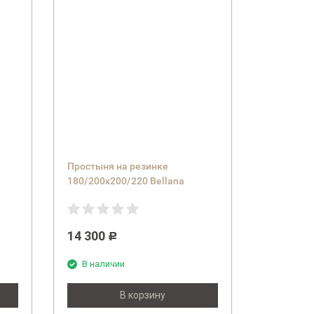
Простыня на резинке
180/200х200/220 Bellana
DeLuxe J57 BL цвет 320 moos
зеленый
14 300
Р
В наличии
В корзину