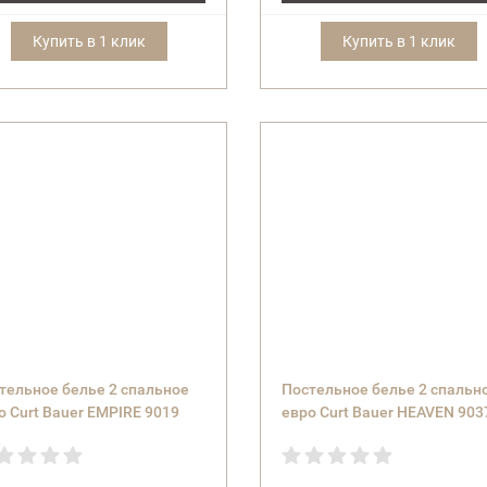
Купить в 1 клик
Купить в 1 клик
тельное белье 2 спальное
Постельное белье 2 спальн
о Curt Bauer EMPIRE 9019
евро Curt Bauer HEAVEN 903
l.0198 taupe)
(col.0248 sunset)