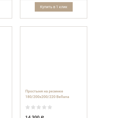
Купить в 1 клик
Простыня на резинке
180/200х200/220 Bellana
l
DeLuxe J57 BL цвет 530 ciel
голубой
14 300
Р