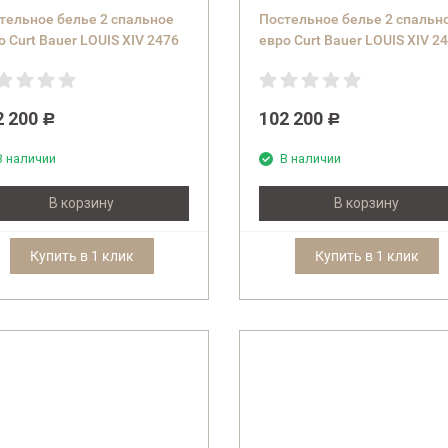
тельное белье 2 спальное
Постельное белье 2 спальн
о Curt Bauer LOUIS XIV 2476
евро Curt Bauer LOUIS XIV 2
.1029 altsilber) серое
(col.1681 antikgold) золотис
2 200
102 200
Р
Р
В наличии
В наличии
В корзину
В корзину
Купить в 1 клик
Купить в 1 клик