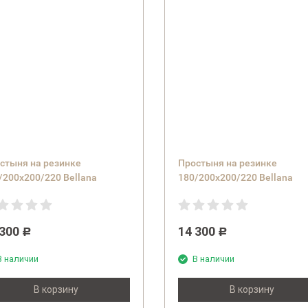
стыня на резинке
Простыня на резинке
/200х200/220 Bellana
180/200х200/220 Bellana
uxe J57 BL цвет 183 curry
DeLuxe J57 BL цвет 319 lind
но-желтый
салатовый
 300
14 300
Р
Р
В наличии
В наличии
В корзину
В корзину