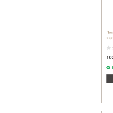
Пос
евр
(col
10