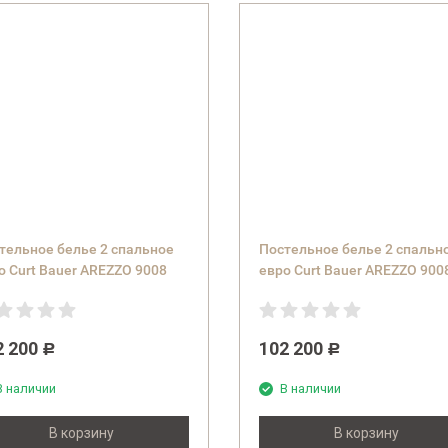
тельное белье 2 спальное
Постельное белье 2 спальн
о Curt Bauer AREZZO 9008
евро Curt Bauer AREZZO 900
l. 3825 olive) оливковое
(col. 3826 ebenholz) антраци
2 200
102 200
Р
Р
В наличии
В наличии
В корзину
В корзину