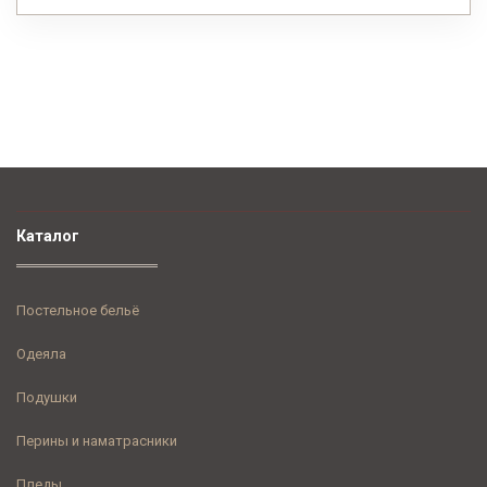
Каталог
Постельное бельё
Одеяла
Подушки
Перины и наматрасники
Пледы