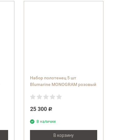
Набор полотенец 5 шт
-
Blumarine MONOGRAM розовый
02 powder pink
25 300
Р
В наличии
В корзину