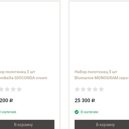
ор полотенец 3 шт
Набор полотенец 5 шт
ombella GIOCONDA cream
Blumarine MONOGRAM серо
емовый
голубой 13 ice
 200
25 300
Р
Р
В наличии
В наличии
В корзину
В корзину