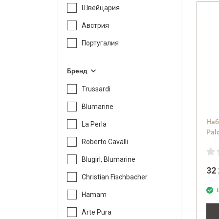
Швейцария
Австрия
Португалия
Бренд
Trussardi
Blumarine
Наб
La Perla
Pal
Roberto Cavalli
кр
Blugirl, Blumarine
32
Christian Fischbacher
Hamam
Arte Pura