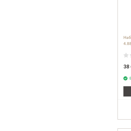
Наб
4.8
(те
38