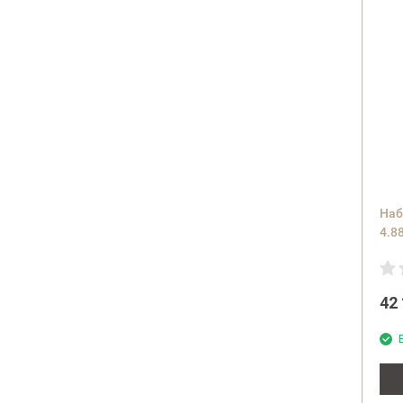
Наб
4.8
(ра
42