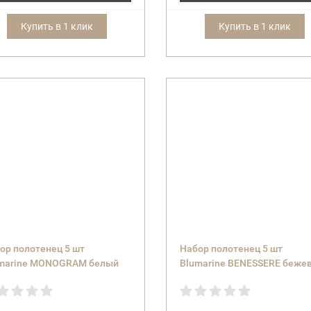
Купить в 1 клик
Купить в 1 клик
ор полотенец 5 шт
Набор полотенец 5 шт
marine MONOGRAM белый
Blumarine BENESSERE беже
white
37 beige