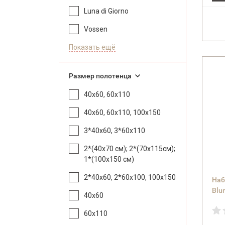
Luna di Giorno
Vossen
Показать ещё
Размер полотенца
40х60, 60х110
40х60, 60х110, 100х150
3*40x60, 3*60x110
2*(40x70 см); 2*(70x115см);
1*(100x150 см)
2*40х60, 2*60х100, 100х150
Наб
Blu
40x60
04 
60x110