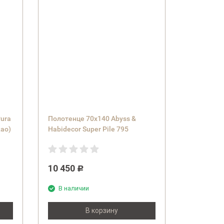
Pura
Полотенце 70х140 Abyss &
као)
Habidecor Super Pile 795
10 450
Р
В наличии
В корзину