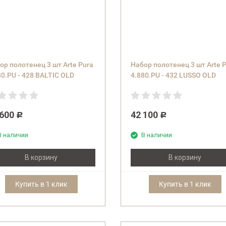
ор полотенец 3 шт Arte Pura
Набор полотенец 3 шт Arte 
80.PU - 428 BALTIC OLD
4.880.PU - 432 LUSSO OLD
мно синий)
(коричневый)
 600
42 100
Р
Р
В наличии
В наличии
В корзину
В корзину
Купить в 1 клик
Купить в 1 клик