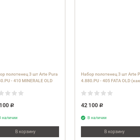
ор полотенец 3 шт Arte Pura
Набор полотенец 3 шт Arte 
80.PU - 410 MINERALE OLD
4.880.PU - 405 FATA OLD (ка
кушка)
 100
42 100
Р
Р
В наличии
В наличии
В корзину
В корзину