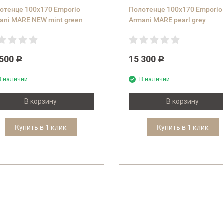
отенце 100x170 Emporio
Полотенце 100x170 Emporio
ani MARE NEW mint green
Armani MARE pearl grey
еное
бежевое
 500
15 300
Р
Р
В наличии
В наличии
В корзину
В корзину
Купить в 1 клик
Купить в 1 клик