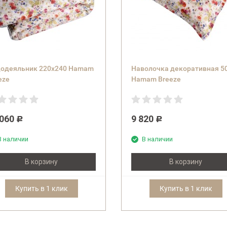
одеяльник 220x240 Hamam
Наволочка декоративная 5
eze
Hamam Breeze
 060
9 820
Р
Р
В наличии
В наличии
В корзину
В корзину
Купить в 1 клик
Купить в 1 клик