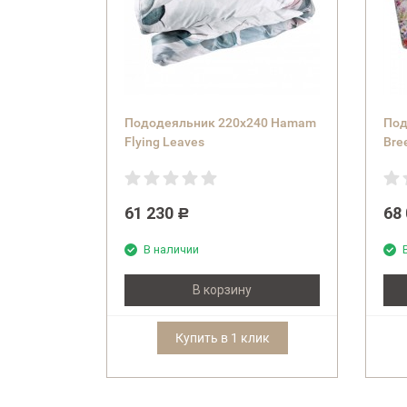
Пододеяльник 220x240 Hamam
Под
Flying Leaves
Bre
61 230
68
Р
В наличии
В корзину
Купить в 1 клик