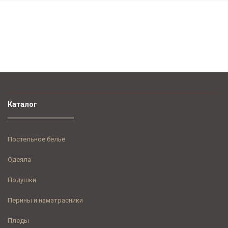
Каталог
Постельное бельё
Одеяла
Подушки
Перины и наматрасники
Пледы