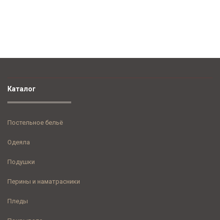
Каталог
Постельное бельё
Одеяла
Подушки
Перины и наматрасники
Пледы