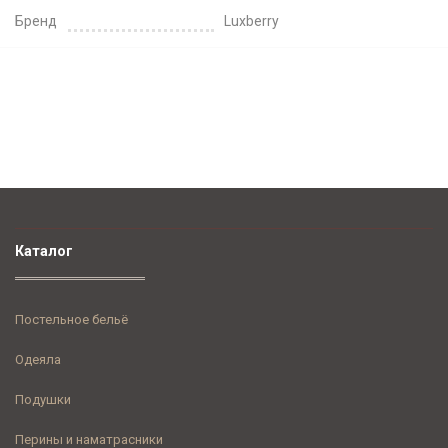
Бренд
Luxberry
Каталог
Постельное бельё
Одеяла
Подушки
Перины и наматрасники