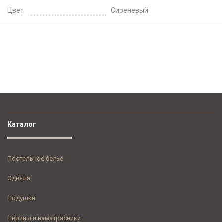
Цвет
Сиреневый
Каталог
Постельное бельё
Одеяла
Подушки
Перины и наматрасники