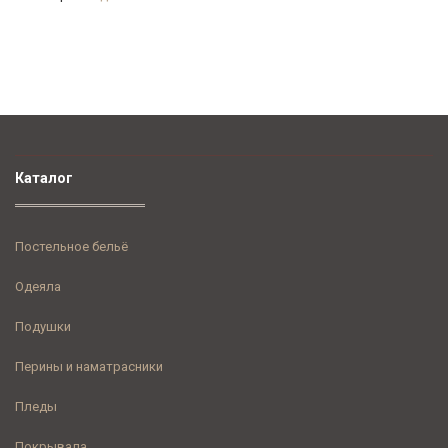
Каталог
Постельное бельё
Одеяла
Подушки
Перины и наматрасники
Пледы
Покрывала