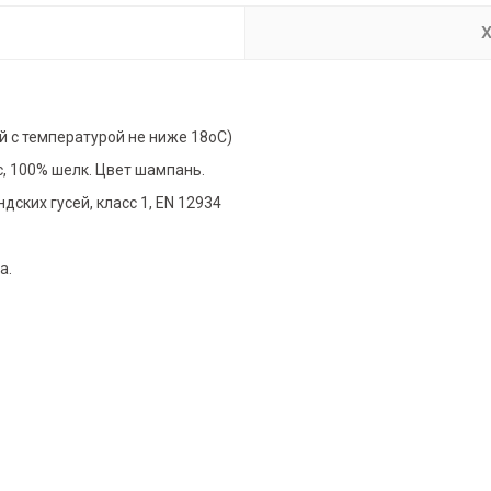
Х
 с температурой не ниже 18оС)
, 100% шелк. Цвет шампань.
ских гусей, класс 1, EN 12934
а.