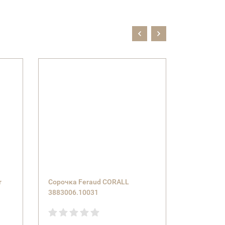
r
Сорочка Feraud CORALL
Сорочка 
3883006.10031