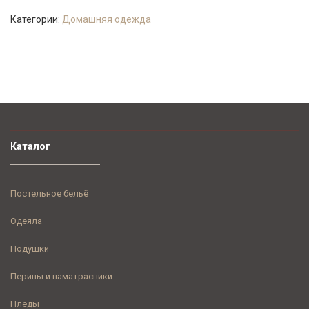
Категории:
Домашняя одежда
Каталог
Постельное бельё
Одеяла
Подушки
Перины и наматрасники
Пледы