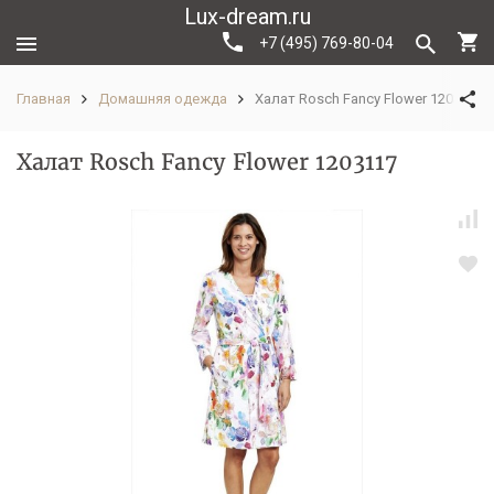
Lux-dream.ru
+7 (495) 769-80-04
Главная
Домашняя одежда
Халат Rosch Fancy Flower 1203117
Халат Rosch Fancy Flower 1203117