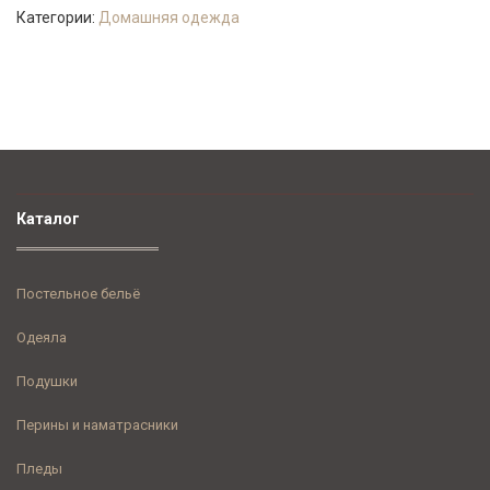
Категории:
Домашняя одежда
Каталог
Постельное бельё
Одеяла
Подушки
Перины и наматрасники
Пледы